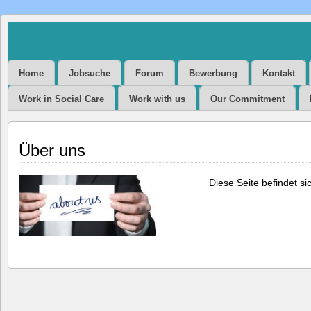
HR Consulting &
Personalmanagement
Home
Jobsuche
Forum
Bewerbung
Kontakt
Work in Social Care
Work with us
Our Commitment
BERATUNG – HR CONSULTING & PERSO
Über uns
Diese Seite befindet si